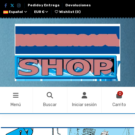
Pedido y Entrega
Devoluciones
Español
EUR €
Wishlist (
0
)
0
Menú
Buscar
Iniciar sesión
Carrito