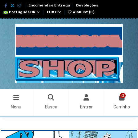
Encomenda e Entrega
Devoluções
Português BR
EUR €
Wishlist (
0
)
0
Menu
Busca
Entrar
Carrinho