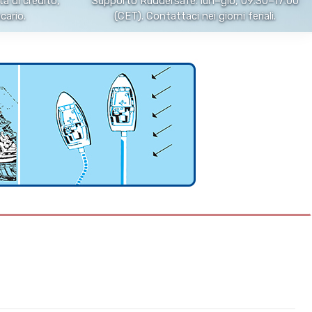
a di credito,
Supporto Ruddersafe: lun–gio, 09:30–17:00
cario.
(CET). Contattaci nei giorni feriali.