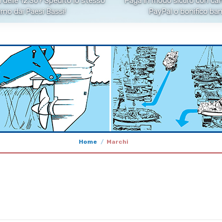
 delle 12:30? Spedito lo stesso
Paga in modo sicuro con cart
rno dai Paesi Bassi!
PayPal o bonifico ban
Home
Marchi