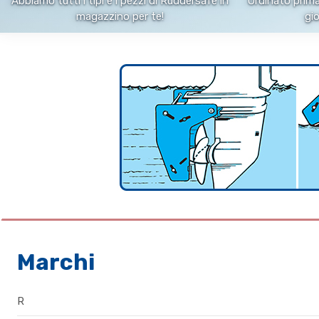
Abbiamo tutti i tipi e i pezzi di Ruddersafe in
Ordinato prima
magazzino per te!
gio
Marchi
R