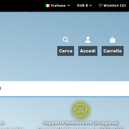
Italiano
EUR €
Wishlist (
0
)
Cerca
Accedi
Carrello
I
ro
Supporto Ruddersafe (in inglese)