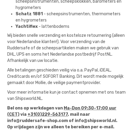
scheepsinstrumenten, scheepsklokken, barometers en
hygrometers
Schatz 1881
- scheepsinstrumenten, thermometers
en hygrometers
Yachtiflex
- lattenbodems
Wij bieden snelle verzending en kosteloze retournering (alleen
voor Nederlandse klanten!). Voor verzending van de
Ruddersafe of de scheepsartikelen maken we gebruik van
DHL, UPS en soms het Nederlandse postbedrijf PostNL.
Afhankelijk van uw locatie.
Alle betalingen geschieden veilig via o.a. PayPal, iDEAL,
Creditcards en/of SOFORT Banking. Dit wordt mede mogelijk
gemaakt door
Mollie
, de veilige paymentprovider.
Voor meer informatie kun je contact opnemen met ons team
van Shipsworld.NL.
Bel ons op werkdagen van
Ma-Don 09:30-17:00 uur
(CET)
via
+31(0)229-563177
, mail naar
info@ruddersafe-shop.com
of
info@shipsworld.nl
.
Op vrijdagen zijn we alleen te bereiken per e-mail.