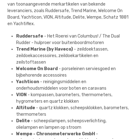
van toonaangevende merkartikelen van bekende
leveranciers, zoals Ruddersafe, Trend Marine, Welcome On
Board, Yachticon, VION, Altitude, Delite, Wempe, Schatz 1881
en Yachtiflex.
Ruddersafe
- Het Roerei van Columbus! / The Dual
Rudder - hulproer voor buitenboordmotoren
Trend Marine (by Haveco)
- zeildoektassen,
zeildoekaccessoires, zeildoekartikelen en
zeilstoftassen
Welcome On Board
- porseleinen serviesgoed en
bijbehorende accessoires
Yachticon
- reinigingsmiddelen en
onderhoudsmiddelen voor boten en caravans
VION
- kompassen, barometers, thermometers,
hygrometers en quartz klokken
Altitude
- quartz klokken, scheepsklokken, barometers,
thermometers
Delite
- scheepslampen, scheepsverlichting,
olielampen en lampen op stroom
Wempe - Chronometerwerke GmbH
-