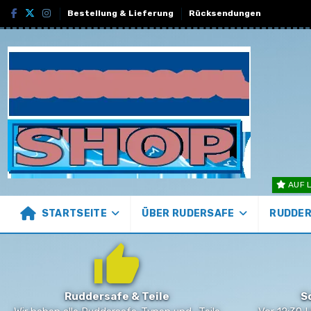
Bestellung & Lieferung
Rücksendungen
AUF L
STARTSEITE
ÜBER RUDERSAFE
RUDDER
Ruddersafe & Teile
S