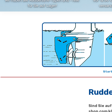
Wir haben alle Ruddersafe-Typen und -Teile
Vor 12:30 
für Sie auf Lager!
versand
Start
Rudde
Sind Sie au
shop.com kö