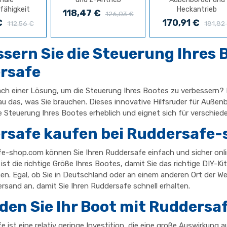
fähigkeit
Heckantrieb
118,47 €
126,03 €
€
170,91 €
112,56 €
181,82
sern Sie die Steuerung Ihres 
rsafe
ach einer Lösung, um die Steuerung Ihres Bootes zu verbessern?
nau das, was Sie brauchen. Dieses innovative Hilfsruder für Auß
e Steuerung Ihres Bootes erheblich und eignet sich für verschie
rsafe kaufen bei Ruddersafe
e-shop.com können Sie Ihren Ruddersafe einfach und sicher onlin
ist die richtige Größe Ihres Bootes, damit Sie das richtige DIY-Kit
en. Egal, ob Sie in Deutschland oder an einem anderen Ort der Wel
rsand an, damit Sie Ihren Ruddersafe schnell erhalten.
en Sie Ihr Boot mit Ruddersa
e ist eine relativ geringe Investition, die eine große Auswirkung a