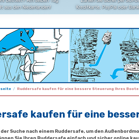
Uhr bestellt? Am selben Tag
Zahlen Sie sicher per SOFOR
t aus den Niederlanden!
Kreditkarte, PayPal oder Ban
seite
Ruddersafe kaufen für eine bessere Steuerung Ihres Boote
rsafe kaufen für eine besse
f der Suche nach einem Ruddersafe, um den Außenbordmot
nnen Sie Ihren Ruddersafe einfach und sicher online kauf