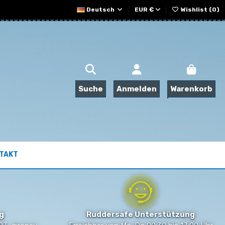
Deutsch
EUR €
Wishlist (
0
)
Suche
Anmelden
Warenkorb
TAKT
g
Ruddersafe Unterstützung