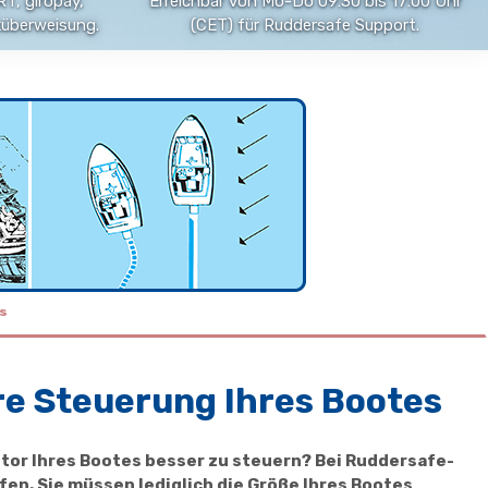
T, giropay,
Erreichbar von Mo-Do 09:30 bis 17:00 Uhr
küberweisung.
(CET) für Ruddersafe Support.
s
re Steuerung Ihres Bootes
or Ihres Bootes besser zu steuern? Bei Ruddersafe-
en. Sie müssen lediglich die Größe Ihres Bootes