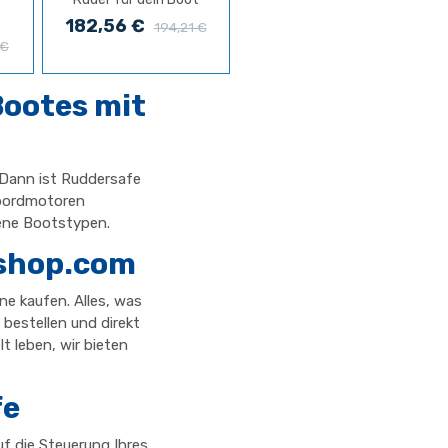
182,56 €
194,21 €
 €
Bootes mit
 Dann ist Ruddersafe
enbordmotoren
dene Bootstypen.
-shop.com
e kaufen. Alles, was
 bestellen und direkt
t leben, wir bieten
fe
uf die Steuerung Ihres