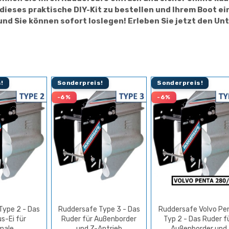
dieses praktische DIY-Kit zu bestellen und Ihrem Boot e
und Sie können sofort loslegen! Erleben Sie jetzt den Un
!
Sonderpreis!
Sonderpreis!
-6%
-6%
Type 2 - Das
Ruddersafe Type 3 - Das
Ruddersafe Volvo Pe
s-Ei für
Ruder für Außenborder
Typ 2 - Das Ruder f
male
und Z-Antrieb
Außenborder und