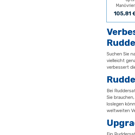
Manövrier
105,81 
Verbes
Rudde
Suchen Sie n
vielleicht ge
verbessert di
Rudde
Bei Ruddersaf
Sie brauchen, 
loslegen könn
weltweiten Ve
Upgrad
Ein Ruddersaf