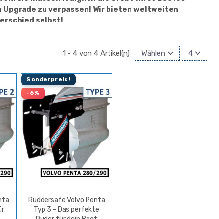
in Upgrade zu verpassen! Wir bieten weltweiten
terschied selbst!
1 - 4 von 4 Artikel(n)
Wählen
4
Sonderpreis!
-6%
nta
Ruddersafe Volvo Penta
ür
Typ 3 - Das perfekte
Ruder für dein Boot