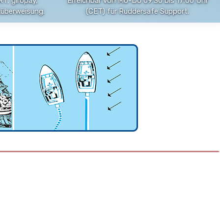
T, giropay,
Erreichbar von Mo-Do 09:30 bis 17:00 Uhr
küberweisung.
(CET) für Ruddersafe Support.