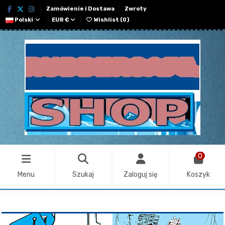
Zamówienie i Dostawa
Zwroty
Polski
EUR €
Wishlist (
0
)
0
Menu
Szukaj
Zaloguj się
Koszyk