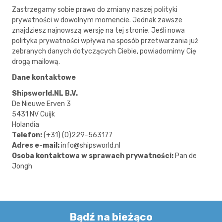
Zastrzegamy sobie prawo do zmiany naszej polityki
prywatności w dowolnym momencie. Jednak zawsze
znajdziesz najnowszą wersję na tej stronie. Jeśli nowa
polityka prywatności wpływa na sposób przetwarzania już
zebranych danych dotyczących Ciebie, powiadomimy Cię
drogą mailową.
Dane kontaktowe
Shipsworld.NL B.V.
De Nieuwe Erven 3
5431 NV Cuijk
Holandia
Telefon:
(+31) (0)229-563177
Adres e-mail:
info@shipsworld.nl
Osoba kontaktowa w sprawach prywatności:
Pan de
Jongh
Bądź na bieżąco