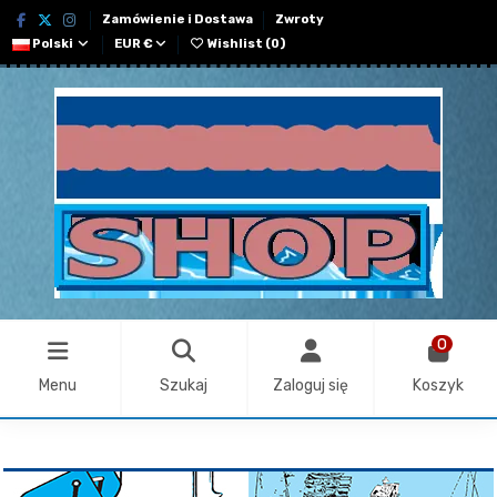
Zamówienie i Dostawa
Zwroty
Polski
EUR €
Wishlist (
0
)
0
Menu
Szukaj
Zaloguj się
Koszyk