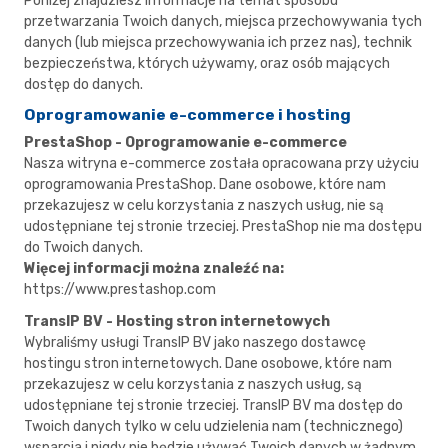
Poniżej znajdziesz informacje na temat sposobu
przetwarzania Twoich danych, miejsca przechowywania tych
danych (lub miejsca przechowywania ich przez nas), technik
bezpieczeństwa, których używamy, oraz osób mających
dostęp do danych.
Oprogramowanie e-commerce i hosting
PrestaShop - Oprogramowanie e-commerce
Nasza witryna e-commerce została opracowana przy użyciu
oprogramowania PrestaShop. Dane osobowe, które nam
przekazujesz w celu korzystania z naszych usług, nie są
udostępniane tej stronie trzeciej. PrestaShop nie ma dostępu
do Twoich danych.
Więcej informacji można znaleźć na:
https://www.prestashop.com
TransIP BV - Hosting stron internetowych
Wybraliśmy usługi TransIP BV jako naszego dostawcę
hostingu stron internetowych. Dane osobowe, które nam
przekazujesz w celu korzystania z naszych usług, są
udostępniane tej stronie trzeciej. TransIP BV ma dostęp do
Twoich danych tylko w celu udzielenia nam (technicznego)
wsparcia i nigdy nie będzie używać Twoich danych w żadnym