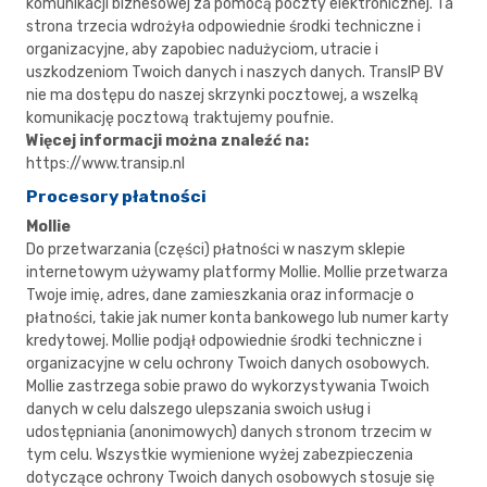
komunikacji biznesowej za pomocą poczty elektronicznej. Ta
strona trzecia wdrożyła odpowiednie środki techniczne i
organizacyjne, aby zapobiec nadużyciom, utracie i
uszkodzeniom Twoich danych i naszych danych. TransIP BV
nie ma dostępu do naszej skrzynki pocztowej, a wszelką
komunikację pocztową traktujemy poufnie.
Więcej informacji można znaleźć na:
https://www.transip.nl
Procesory płatności
Mollie
Do przetwarzania (części) płatności w naszym sklepie
internetowym używamy platformy Mollie. Mollie przetwarza
Twoje imię, adres, dane zamieszkania oraz informacje o
płatności, takie jak numer konta bankowego lub numer karty
kredytowej. Mollie podjął odpowiednie środki techniczne i
organizacyjne w celu ochrony Twoich danych osobowych.
Mollie zastrzega sobie prawo do wykorzystywania Twoich
danych w celu dalszego ulepszania swoich usług i
udostępniania (anonimowych) danych stronom trzecim w
tym celu. Wszystkie wymienione wyżej zabezpieczenia
dotyczące ochrony Twoich danych osobowych stosuje się