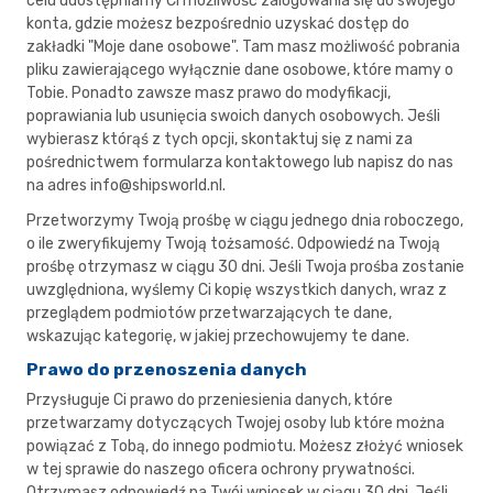
celu udostępniamy Ci możliwość zalogowania się do swojego
konta, gdzie możesz bezpośrednio uzyskać dostęp do
zakładki "Moje dane osobowe". Tam masz możliwość pobrania
pliku zawierającego wyłącznie dane osobowe, które mamy o
Tobie. Ponadto zawsze masz prawo do modyfikacji,
poprawiania lub usunięcia swoich danych osobowych. Jeśli
wybierasz którąś z tych opcji, skontaktuj się z nami za
pośrednictwem formularza kontaktowego lub napisz do nas
na adres info@shipsworld.nl.
Przetworzymy Twoją prośbę w ciągu jednego dnia roboczego,
o ile zweryfikujemy Twoją tożsamość. Odpowiedź na Twoją
prośbę otrzymasz w ciągu 30 dni. Jeśli Twoja prośba zostanie
uwzględniona, wyślemy Ci kopię wszystkich danych, wraz z
przeglądem podmiotów przetwarzających te dane,
wskazując kategorię, w jakiej przechowujemy te dane.
Prawo do przenoszenia danych
Przysługuje Ci prawo do przeniesienia danych, które
przetwarzamy dotyczących Twojej osoby lub które można
powiązać z Tobą, do innego podmiotu. Możesz złożyć wniosek
w tej sprawie do naszego oficera ochrony prywatności.
Otrzymasz odpowiedź na Twój wniosek w ciągu 30 dni. Jeśli