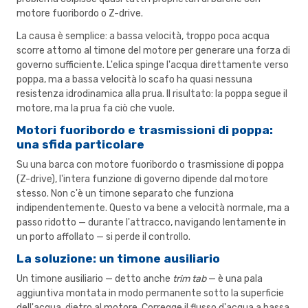
motore fuoribordo o Z-drive.
La causa è semplice: a bassa velocità, troppo poca acqua
scorre attorno al timone del motore per generare una forza di
governo sufficiente. L'elica spinge l'acqua direttamente verso
poppa, ma a bassa velocità lo scafo ha quasi nessuna
resistenza idrodinamica alla prua. Il risultato: la poppa segue il
motore, ma la prua fa ciò che vuole.
Motori fuoribordo e trasmissioni di poppa:
una sfida particolare
Su una barca con motore fuoribordo o trasmissione di poppa
(Z-drive), l'intera funzione di governo dipende dal motore
stesso. Non c'è un timone separato che funziona
indipendentemente. Questo va bene a velocità normale, ma a
passo ridotto — durante l'attracco, navigando lentamente in
un porto affollato — si perde il controllo.
La soluzione: un timone ausiliario
Un timone ausiliario — detto anche
trim tab
— è una pala
aggiuntiva montata in modo permanente sotto la superficie
dell'acqua, dietro al motore. Corregge il flusso d'acqua a bassa