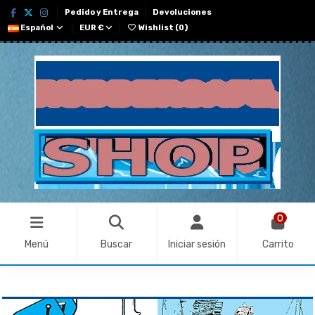
Pedido y Entrega
Devoluciones
Español
EUR €
Wishlist (
0
)
0
Menú
Buscar
Iniciar sesión
Carrito